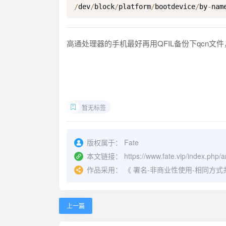
/
dev
/
block
/
platform
/
bootdevice
/
by
-
nam
高通处理器的手机最好再用QFIL备份下qcn
暂无标签
版权属于：
Fate
本文链接：
https://www.fate.vip/index.php/
作品采用：
《
署名-非商业性使用-相同方式共享 4.
上一篇