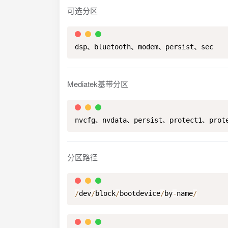
可选分区
dsp、bluetooth、modem、persist、sec
Mediatek基带分区
nvcfg、nvdata、persist、protect1、prot
分区路径
/
dev
/
block
/
bootdevice
/
by
-
name
/