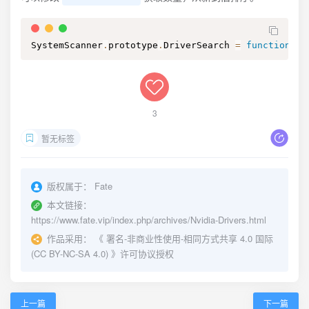
SystemScanner
.
prototype
.
DriverSearch 
=
function
(
ps
3
暂无标签
版权属于：
Fate
本文链接：
https://www.fate.vip/index.php/archives/Nvidia-Drivers.html
作品采用：
《
署名-非商业性使用-相同方式共享 4.0 国际
(CC BY-NC-SA 4.0)
》许可协议授权
上一篇
下一篇