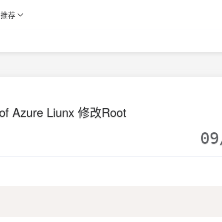
推荐
sof Azure Liunx 修改Root
09