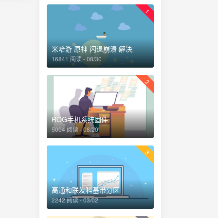
1
米哈游 原神 闪退崩溃 解决
16841 阅读 - 08/30
2
ROG手机系统固件
5004 阅读 - 08/20
3
高通和联发科基带分区
2242 阅读 - 03/02