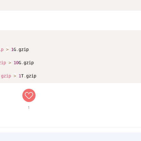
ip
>
1
G
.
zip
>
10
G
.
gzip
>
1
T
.
gzip
1