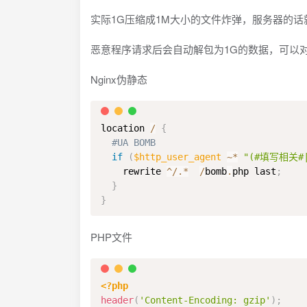
实际1G压缩成1M大小的文件炸弹，服务器的话
恶意程序请求后会自动解包为1G的数据，可以
Nginx伪静态
location 
/
{
#UA BOMB
if
(
$http_user_agent
~
*
"(#填写相关#
    rewrite 
^
/
.
*
/
bomb
.
php last
;
}
}
PHP文件
<?php
header
(
'Content-Encoding: gzip'
)
;