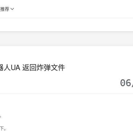
推荐
器人UA 返回炸弹文件
06
改。
录下。