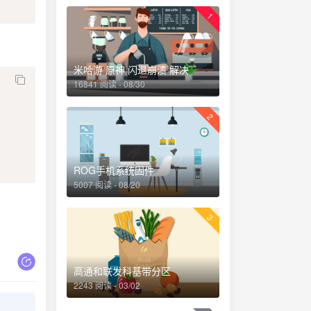
1
米哈游 原神 闪退崩溃 解决
16841 阅读 - 08/30
2
ROG手机系统固件
5007 阅读 - 08/20
3
高通和联发科基带分区
2243 阅读 - 03/02