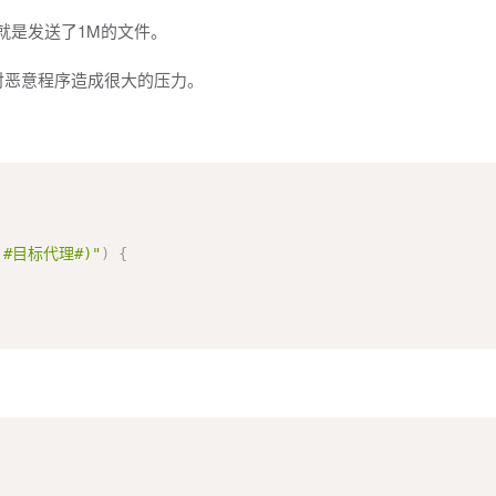
就是发送了1M的文件。
对恶意程序造成很大的压力。
|#目标代理#)"
)
{