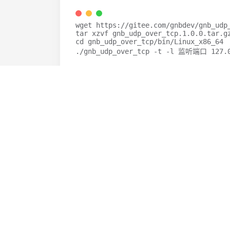
wget https
:
//gitee.com/gnbdev/gnb_udp
tar xzvf gnb_udp_over_tcp
.
1.0
.0
.
tar
.
gz
cd gnb_udp_over_tcp
/
bin
/
.
/
gnb_udp_over_tcp 
-
t 
-
l 监听端口 
127.
【客户终端】
教程相关环境如下
系统【Windows10】
gnb_udp_over_tcp版本【1.0.0】
下载文件【
https://gitee.com/gnbdev/gnb_udp_ov
后目录bin\Window10_x86_64找到gnb_udp_
gnb_udp_over_tcp
.
exe 
-
u 
-
l 本地监听端