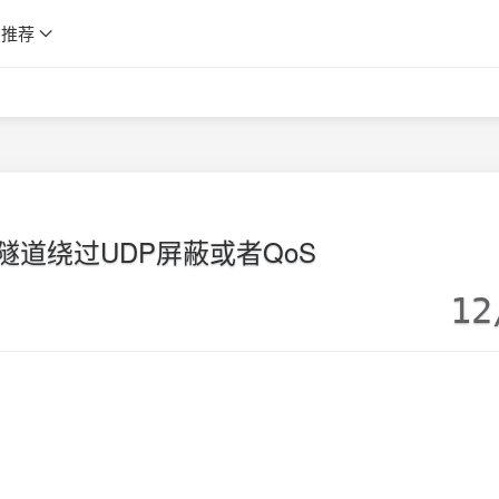
推荐
P隧道绕过UDP屏蔽或者QoS
12