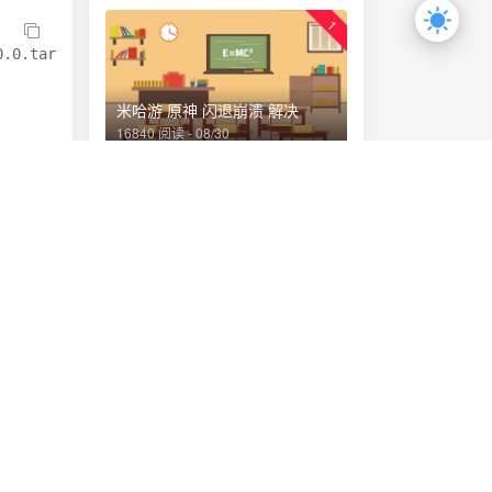
1
0.0.tar.gz
米哈游 原神 闪退崩溃 解决
16840 阅读 - 08/30
2
ROG手机系统固件
5004 阅读 - 08/20
3
解压然
高通和联发科基带分区
2242 阅读 - 03/02