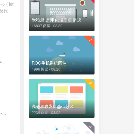
要填入该参
ILE=1
）加密相
填写
A1 参
米哈游 原神 闪退崩溃 解决
输的数据
16837 阅读 - 08/30
 -A4 |
目录并且解
 -H |
行脚本按照提示
2
路径（该
.下载文件
启用压
anet文
-
ZSTD
协议7.新建
o-
4 -F
ROG手机系统固件
ord】第
Le-
F 配合，已
4996 阅读 - 08/20
名称提交
骗保护功
sy
路径 |
3
ent
管理端的密码
-【服务】
高通和联发科基带分区
权限打开
g-
2234 阅读 - 03/02
inEarth-
成功了然后
io/部分常用
4
ince,