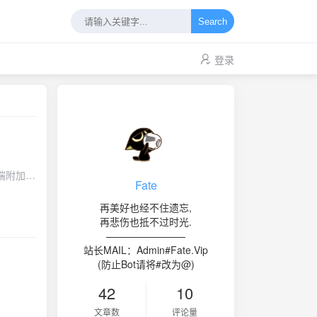
Search
登录
客户终端附加参
Fate
境如下系统
再美好也经不住遗忘,
题。
再悲伤也抵不过时光.
————————
站长MAIL：Admin#Fate.Vip
i n2n-
(防止Bot请将#改为@)
nf
c -y开始编
42
10
n2n-3.0
DME.zh-
文章数
评论量
 节点端口