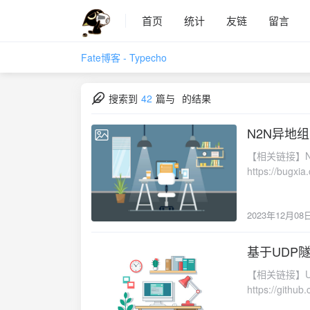
首页
统计
友链
留言
Fate博客 - Typecho
搜索到
42
篇与
的结果
N2N异地
2023-12-08
【相关链接】N2N项
https://bug
数https://b
https://b
2023年12月08
【CentOS
【RPM安装】yum i
https://githu
基于UDP
2023-12-08
3.0.0-1038
【相关链接】Ud
automake libt
https://githu
译wget https://
multiplatform
./autogen.s