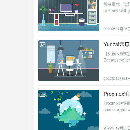
码，用于需要用户
域名反代，实现加速某些网
进去面板后台安装
数以便认证 -
url=new URL(event.request.url); url.
bash -c "$(c
关若不指定 -k
域名 let request=new Request(url,event.request); event. respondWith( fetch(request) ) } )反
【8888】然后
数-k 组密码
代单个域名addEventListener('fe
https://resour
加密 -A2 | 
2023年01月26
function proxy(event) { const getReqHeader = (key) => e
quick_st
使用 chacha
url = new URL(event.request.url); url.
压git clone h
数据包报头完整
= { headers: { 'Host': 'raw.githubusercontent.com', 'User-Agent': getReqHeader("User-
Yunzai
操作然后端口填写【9
2022-12-28
文本内容需包
Agent"), 'Accept': getReqHeader("Accept"), 'Accept-Language': getReqHeader("Accept-
出现如下文本输出
【机器人框架】https
缩相关若不指定，
Language"), 'Accept-Encoding': getReqHeader("Accept-Encoding"), 'Connection': 'keep-
件路径为 /tmp/
Bothttps://gi
压缩算法压缩传输
alive', 'Cache-Control': 'max-age=0' } }; if (event.request.headers.has("Referer")) {
根服务器网络访问
Yunzai【相关文档】h
federation名
parameter.head
一次登录会让你
niao/Yunza
知的一台Sup
(event.request.headers.has("Orig
进去【Netwo
2022年12月28
https://gitee.
能 -V 文本
} return fetch(new Request(url, event.request), parameter); }反代多个域名export default {
setup】配置局域
indexffmpeght
该配置文件中包含允
async fetch(request, _env) { return await han
【10.88.88.0/
kokomi/miao-p
192.168.255
Proxmox
request * @par
pool】【10
2022-12-08
Pluginhttps://
-v | 输出更多
部、返回对象 let reqHeaders = new Headers(request.headers), outBody, outStatus = 200,
【C:\Progr
Proxmox官网htt
pluginAtlashtt
outStatusText = 'OK
找到【ZeroT
space.org/down
pluginhttps://
Origin": "*", "Access-Control-Allow-Methods": "GET, POST, PUT, PATCH, DELETE,
【Windows P
scriptshttps:/
K-Pluginhttps
OPTIONS", "Access-Control-Allow-Headers": reqHeaders.get('Access-Control-Allow-
加入根服务器
文件路径网络接口参数路径
pluginhttps://
Headers') || "
Address:**********】|【设备编号】 
2022年12月08
ens160 inet manual auto vmbr0 iface vmbr0 inet static address