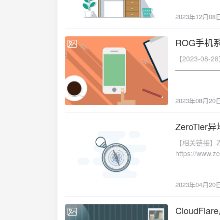
cn.mdhttps://
【前台运行】supe
2023年12月08
multiplat
zone=public -
关环境如下系统【C
INPUT -p udp 
cd udp2raw w
ROG手机
restartu
2023-08-20
https://githu
能正常使用【附
【2023-08-28】大部分资源已经被官方从服务器删除，部分链接可以使用迅雷网盘离线下载。————————————————————某些版本下载不到可以找我有偿代找，发送邮件给我带上型号和固件版本号。————————————————————收集到到大部分型号系统固件全量包，如果下载不动可以手动修改域名试试。最好把需要的特定版本固件下载备份，防止以后需要固件文件时候链接失效。————————————————————国际资源【dlcdnets.asus.com】国内资源【dlsvr04.asus.com.cn】————————————————————ROG Phone【ZS600KL】https://addrom.com/raw-rom-for-asus-rog-phone-zs600kl/https://addrom.com/raw-rom-asus-rog-phone-zs602kl/——————————CNhttps://dlsvr04.asus.com.cn/pub/ASUS/ZenFone/ZS600KL/UL-ASUS_Z01QD_1-CN-17.1630.1907.98-1.1.12-user.ziphttps://dlsvr04.asus.com.cn/pub/ASUS/ZenFone/ZS600KL/UL-ASUS_Z01QD_1-CN-16.0420.2009.39-1.1.167-user.ziphttps://dlsvr04.asus.com.cn/pub/ASUS/ZenFone/ZS600KL/UL-ASUS_Z01QD_1-CN-16.0420.2006.35-1.1.163-user.ziphttps://dlsvr04.asus.com.cn/pub/ASUS/ZenFone/ZS600KL/UL-ASUS_Z01QD_1-CN-16.0420.2006.30-1.1.159-user.ziphttps://dlsvr04.asus.com.cn/pub/ASUS/ZenFone/ZS600KL/UL-ASUS_Z01QD_1-CN-16.0420.2003.24-1.1.65-user.ziphttps://dlsvr04.asus.com.cn/pub/ASUS/ZenFone/ZS600KL/UL-ASUS_Z01QD_1-CN-15.1630.1903.90-1.1.12-user.ziphttps://dlsvr04.asus.com.cn/pub/ASUS/ZenFone/ZS600KL/UL-ASUS_Z01QD_1-CN-15.1630.1902.80-1.1.12-user.ziphttps://dlsvr04.asus.com.cn/pub/ASUS/ZenFone/ZS600KL/UL-ASUS_Z01QD_1-CN-15.1630.1812.68-1.1.12-user.ziphttps://dlsvr04.asus.com.cn/pub/ASUS/ZenFone/ZS600KL/UL-ASUS_Z01QD_1-CN-15.1630.1811.46-1.1.12-user.ziphttps://dlsvr04.asus.com.cn/pub/ASUS/ZenFone/ZS600KL/UL-ASUS_Z01QD_1-CN-15.1630.1811.32-1.1.12-user.ziphttps://dlsvr04.asus.com.cn/pub/ASUS/ZenFone/ZS600KL/UL-ASUS_Z01QD_1-CN-15.1618.1810.77-1.1.12-user.ziphttps://dlsvr04.asus.com.cn/
tar xzvf udp2
端（supern
/usr/local/b
口，防止部分环
"Fate" --
但在不正确支持
gnb_udp_ove
检测不可用，则很
2023年08月20
multiplatfor
UDP模式通过s
到udp2raw_m
supernode
ZeroTie
l0.0.0.0:本
UDP NAT
2023-04-20
详细的日志 -t
【相关链接】ZeroT
段:网关） | 附加
https://www
forwardin
https://gith
址 来自定义虚
https://githu
卡的MAC地址
2023年04月20
https://www.
机存在多个Ta
https://1pa
卡设置MTU值，
AppNode面
CloudFl
2023-01-26
丢弃 -I 一些
节点组网通讯端