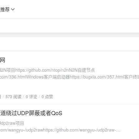
推荐
组网
目https://github.com/ntop/n2nN2N自建节点
xia.com/336.htmlWindows客户端启动器https://bugxia.com/357.html
ugxia.com/n2n_launcher_param服务终端附加参数
ugxia.com/n2n_supernode_param【N2N自建节点开始教程】教程相关环
日
573 阅读
0 评论
0 点赞
7】N2N版本【3.0.0】尽量使用同版本服务端和客户端，避免发生兼容性问
nstall libzstd -y wget
b.com/ntop/n2n/releases/download/3.0/n2n-3.0.0-1038.x86_64.rpm rpm -
隧道绕过UDP屏蔽或者QoS
.x86_64.rpm【编译安装】准备编译相关环境【CentOS】yum install autoco
p2raw项目
ool git kernel-headers -y【Ubuntu】apt-get install autoconf make gc
b.com/wangyu-/udp2rawhttps://github.com/wangyu-/udp2raw-
github.com/ntop/n2n/archive/refs/tags/3.0.tar.gz tar xzvf 3.0.tar.gz cd 
Udp2raw文档https://github.com/wangyu-/udp2raw/blob/unified/doc/REA
h ./configure make && make install启动节点【后台运行】supernode -p